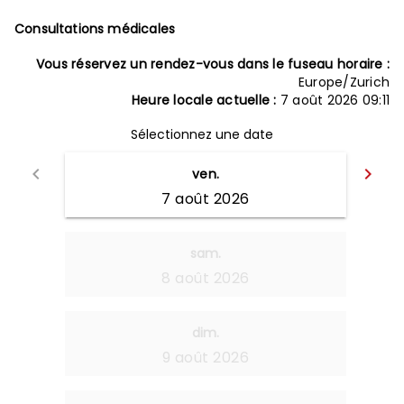
Consultations médicales
Vous réservez un rendez-vous dans le fuseau horaire :
Europe/Zurich
Heure locale actuelle :
7 août 2026 09:11
Sélectionnez une date
keyboard_arrow_left
keyboard_arrow_right
ven.
Retour
Av
7 août 2026
sam.
8 août 2026
dim.
9 août 2026